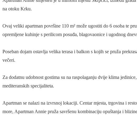
Apartman Annie smješten je u mirnom mjestu Skrpčići, između grada Krka
na otoku Krku.
Ovaj veliki apartman površine 110 m² može ugostiti do 6 osoba te pru
opremljene kuhinje s perilicom posuđa, blagovaonice i ugodnog dnev
Poseban dojam ostavlja velika terasa i balkon s kojih se pruža prekrasa
večeri.
Za dodatnu udobnost gostima su na raspolaganju dvije klima jedinice, 
mediteranskih specijaliteta.
Apartman se nalazi na izvrsnoj lokaciji. Centar mjesta, trgovina i re
more, Apartman Annie pruža savršenu kombinaciju opuštanja i blizine 