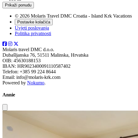
Prikaži ponudu
© 2026 Molaris Travel DMC Croatia - Island Krk Vacations
Postavke kolačića
Uvjeti poslovanja
Politika privatnosti
Molaris travel DMC d.o.o.
Dubašljanska 76, 51511 Malinska, Hrvatska
OIB: 45630188153
IBAN: HR9023400091110587402
Telefon: +385 99 224 8644
Email: info@molaris-krk.com
Powered by
Nokumo
.
Annie
Close modal