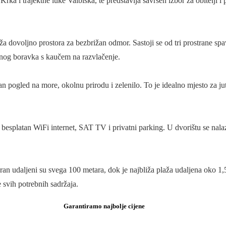
 i trajektne luke Valbiska, te predstavlja savršen izbor za obitelji i pr
ža dovoljno prostora za bezbrižan odmor. Sastoji se od tri prostrane 
nog boravka s kaučem na razvlačenje.
n pogled na more, okolnu prirodu i zelenilo. To je idealno mjesto za juta
besplatan WiFi internet, SAT TV i privatni parking. U dvorištu se nalazi
storan udaljeni su svega 100 metara, dok je najbliža plaža udaljena ok
svih potrebnih sadržaja.
Garantiramo najbolje cijene