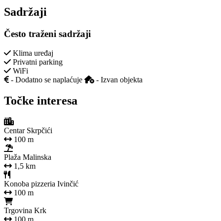
Sadržaji
Često traženi sadržaji
Klima uređaj
Privatni parking
WiFi
- Dodatno se naplaćuje
- Izvan objekta
Točke interesa
Centar Skrpčići
100 m
Plaža Malinska
1,5 km
Konoba pizzeria Ivinčić
100 m
Trgovina Krk
100 m