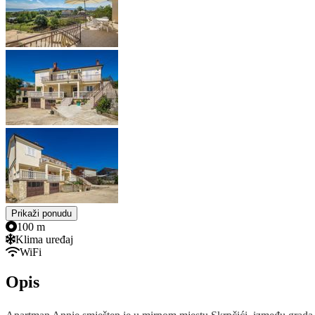
Prikaži ponudu
100 m
Klima uređaj
WiFi
Opis