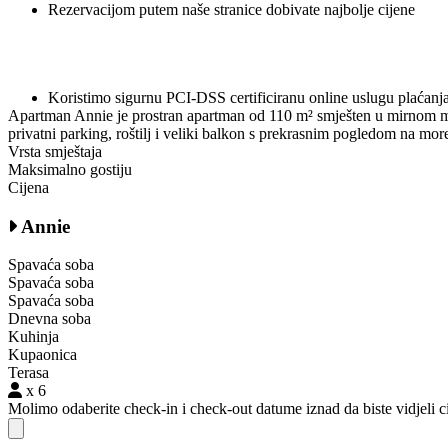
Rezervacijom putem naše stranice dobivate najbolje cijene
Koristimo sigurnu PCI-DSS certificiranu online uslugu plaćanj
Apartman Annie je prostran apartman od 110 m² smješten u mirnom mje
privatni parking, roštilj i veliki balkon s prekrasnim pogledom na more
Vrsta smještaja
Maksimalno gostiju
Cijena
Annie
Spavaća soba
Spavaća soba
Spavaća soba
Dnevna soba
Kuhinja
Kupaonica
Terasa
x 6
Molimo odaberite check-in i check-out datume iznad da biste vidjeli ci
Close modal