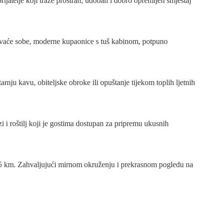
ijatelje koji traže prostran, udoban i dobro opremljen smještaj
spavaće sobe, moderne kupaonice s tuš kabinom, potpuno
rnju kavu, obiteljske obroke ili opuštanje tijekom toplih ljetnih
 i roštilj koji je gostima dostupan za pripremu ukusnih
o 1,5 km. Zahvaljujući mirnom okruženju i prekrasnom pogledu na