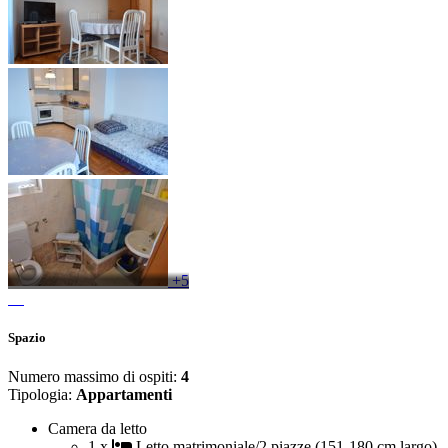
+5
Spazio
Numero massimo di ospiti:
4
Tipologia:
Appartamenti
Camera da letto
1 x
Letto matrimoniale/2 piazze (151-180 cm largo)