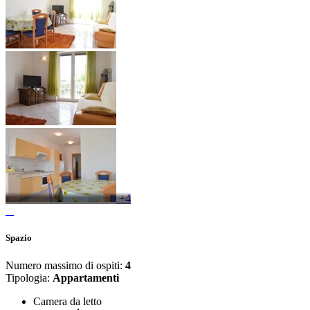
+4
Spazio
Numero massimo di ospiti:
4
Tipologia:
Appartamenti
Camera da letto