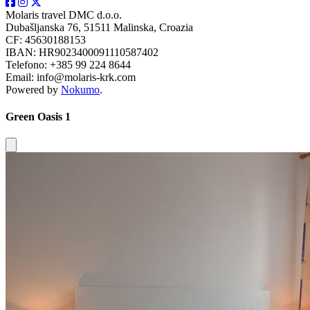
Molaris travel DMC d.o.o.
Dubašljanska 76, 51511 Malinska, Croazia
CF: 45630188153
IBAN: HR9023400091110587402
Telefono: +385 99 224 8644
Email: info@molaris-krk.com
Powered by
Nokumo
.
Green Oasis 1
Close modal