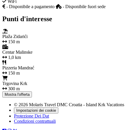
WiFi
- Disponibile a pagamento
- Disponibile fuori sede
Punti d'interesse
Plaža Zidarići
150 m
Centar Malinske
1,0 km
Pizzeria Mandrać
150 m
Trgovina Krk
300 m
Mostra l'offerta
© 2026 Molaris Travel DMC Croatia - Island Krk Vacations
Impostazioni dei cookie
Protezione Dei Dat
Condizioni contrattuali