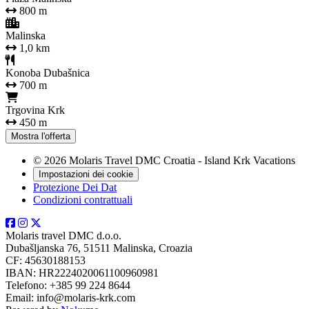
800 m
Malinska
1,0 km
Konoba Dubašnica
700 m
Trgovina Krk
450 m
Mostra l'offerta
© 2026 Molaris Travel DMC Croatia - Island Krk Vacations
Impostazioni dei cookie
Protezione Dei Dat
Condizioni contrattuali
Molaris travel DMC d.o.o.
Dubašljanska 76, 51511 Malinska, Croazia
CF: 45630188153
IBAN: HR2224020061100960981
Telefono: +385 99 224 8644
Email: info@molaris-krk.com