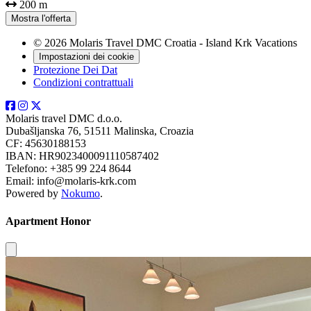
200 m
Mostra l'offerta
© 2026 Molaris Travel DMC Croatia - Island Krk Vacations
Impostazioni dei cookie
Protezione Dei Dat
Condizioni contrattuali
Molaris travel DMC d.o.o.
Dubašljanska 76, 51511 Malinska, Croazia
CF: 45630188153
IBAN: HR9023400091110587402
Telefono: +385 99 224 8644
Email: info@molaris-krk.com
Powered by
Nokumo
.
Apartment Honor
Close modal