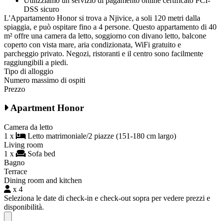
Utilizziamo un servizio di pagamento online certificato PCI-
DSS sicuro
L'Appartamento Honor si trova a Njivice, a soli 120 metri dalla
spiaggia, e può ospitare fino a 4 persone. Questo appartamento di 40
m² offre una camera da letto, soggiorno con divano letto, balcone
coperto con vista mare, aria condizionata, WiFi gratuito e
parcheggio privato. Negozi, ristoranti e il centro sono facilmente
raggiungibili a piedi.
Tipo di alloggio
Numero massimo di ospiti
Prezzo
Apartment Honor
Camera da letto
1 x
Letto matrimoniale/2 piazze (151-180 cm largo)
Living room
1 x
Sofa bed
Bagno
Terrace
Dining room and kitchen
x 4
Seleziona le date di check-in e check-out sopra per vedere prezzi e
disponibilità.