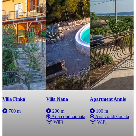
Villa Finka
Villa Nana
Apartment Annie
700 m
200 m
100 m
Aria condizionata
Aria condizionata
WiFi
WiFi