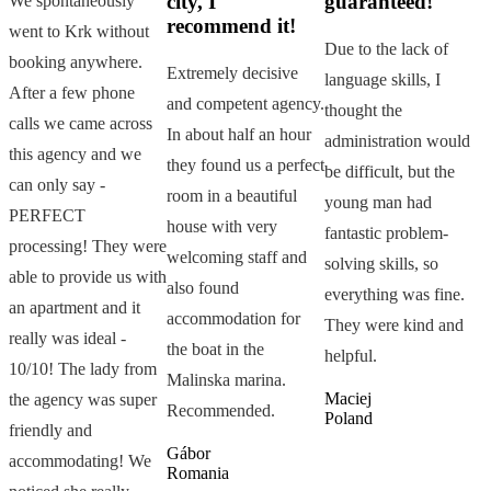
city, I
guaranteed!
We spontaneously
F
recommend it!
went to Krk without
a
Due to the lack of
booking anywhere.
e
Extremely decisive
language skills, I
After a few phone
t
We
and competent agency.
thought the
calls we came across
a
t
In about half an hour
administration would
this agency and we
c
they found us a perfect
be difficult, but the
can only say -
a
e
room in a beautiful
young man had
PERFECT
W
house with very
fantastic problem-
processing! They were
u
welcoming staff and
solving skills, so
able to provide us with
-
also found
everything was fine.
an apartment and it
c
accommodation for
They were kind and
really was ideal -
K
the boat in the
helpful.
10/10! The lady from
y
Malinska marina.
Maciej
the agency was super
w
Recommended.
Poland
friendly and
R
Gábor
accommodating! We
I
Romania