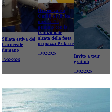
Il carnevale a
Omišlj e Njivice
inizia il 15
gennaio con la
tradizionale
alzata della festa
Sfilata estiva del
in piazza Prikešte
Carnevale
fiumano
13/02/2026
Invito a tour
13/02/2026
gratuiti
13/02/2026