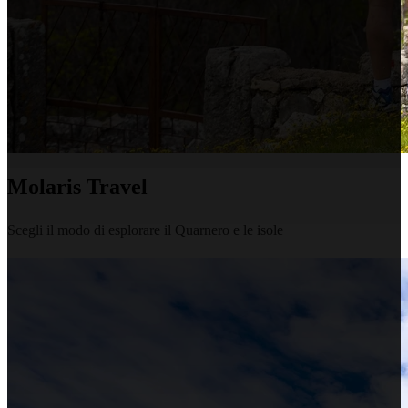
Molaris Travel
Scegli il modo di esplorare il Quarnero e le isole