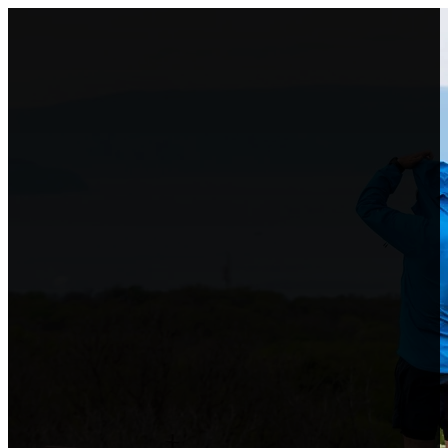
Alloggio
Servizi
Blog
Eventi
Multimediale
Chi siamo
Contatto
IT
HR
EN
DE
IT