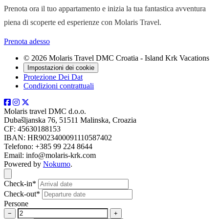
Prenota ora il tuo appartamento e inizia la tua fantastica avventura
piena di scoperte ed esperienze con Molaris Travel.
Prenota adesso
© 2026 Molaris Travel DMC Croatia - Island Krk Vacations
Impostazioni dei cookie
Protezione Dei Dat
Condizioni contrattuali
Molaris travel DMC d.o.o.
Dubašljanska 76, 51511 Malinska, Croazia
CF: 45630188153
IBAN: HR9023400091110587402
Telefono: +385 99 224 8644
Email: info@molaris-krk.com
Powered by
Nokumo
.
Close modal
Check-in*
Check-out*
Persone
−
+