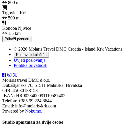
800 m
Trgovina Krk
500 m
Konoba Njivice
1,5 km
Prikaži ponudu
© 2026 Molaris Travel DMC Croatia - Island Krk Vacations
Postavke kolačića
Uvjeti poslovanja
Politika privatnosti
Molaris travel DMC d.o.o.
Dubašljanska 76, 51511 Malinska, Hrvatska
OIB: 45630188153
IBAN: HR9023400091110587402
Telefon: +385 99 224 8644
Email: info@molaris-krk.com
Powered by
Nokumo
.
Studio apartman za dvije osobe