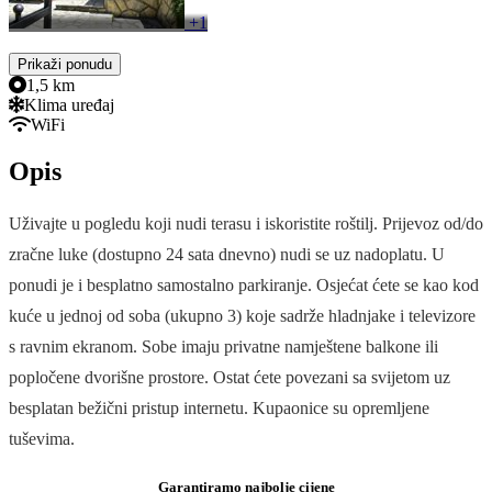
+1
Prikaži ponudu
1,5 km
Klima uređaj
WiFi
Opis
Uživajte u pogledu koji nudi terasu i iskoristite roštilj. Prijevoz od/do
zračne luke (dostupno 24 sata dnevno) nudi se uz nadoplatu. U
ponudi je i besplatno samostalno parkiranje. Osjećat ćete se kao kod
kuće u jednoj od soba (ukupno 3) koje sadrže hladnjake i televizore
s ravnim ekranom. Sobe imaju privatne namještene balkone ili
popločene dvorišne prostore. Ostat ćete povezani sa svijetom uz
besplatan bežični pristup internetu. Kupaonice su opremljene
tuševima.
Garantiramo najbolje cijene