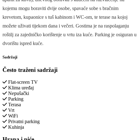
kojemu mogu boraviti dvije osobe, spavaće sobe s bračnim
krevetom, kupaonice s tuš kabinom i WC-om, te terase na kojoj
možete uživati tijekom dana i večeri. Gostima je na raspolaganju
roštilj za zajedničko korištenje u vrtu iza kuće. Parking je osiguran u
dvorištu ispred kuće.
Sadržaji
Često traženi sadržaji
Flat-screen TV
Klima uređaj
Nepušački
Parking
Terasa
Vrt
WiFi
Privatni parking
Kuhinja
Hrana i piće