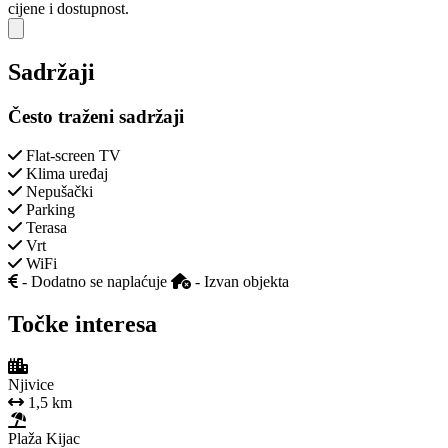
cijene i dostupnost.
Close modal
Sadržaji
Često traženi sadržaji
Flat-screen TV
Klima uređaj
Nepušački
Parking
Terasa
Vrt
WiFi
- Dodatno se naplaćuje
- Izvan objekta
Točke interesa
Njivice
1,5 km
Plaža Kijac