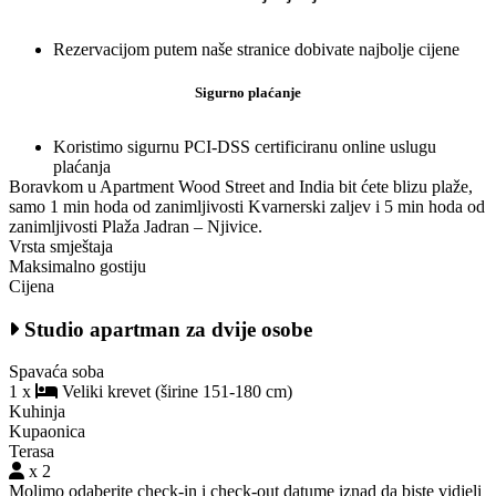
Rezervacijom putem naše stranice dobivate najbolje cijene
Sigurno plaćanje
Koristimo sigurnu PCI-DSS certificiranu online uslugu
plaćanja
Boravkom u Apartment Wood Street and India bit ćete blizu plaže,
samo 1 min hoda od zanimljivosti Kvarnerski zaljev i 5 min hoda od
zanimljivosti Plaža Jadran – Njivice.
Vrsta smještaja
Maksimalno gostiju
Cijena
Studio apartman za dvije osobe
Spavaća soba
1 x
Veliki krevet (širine 151-180 cm)
Kuhinja
Kupaonica
Terasa
x 2
Molimo odaberite check-in i check-out datume iznad da biste vidjeli