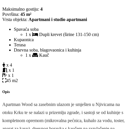
Maksimalno gostiju:
4
Površina:
45 m²
Vrsta objekta:
Apartmani i studio apartmani
Spavaća soba
1 x
Dupli krevet (širine 131-150 cm)
Kupaonica
Terasa
Dnevna soba, blagovaonica i kuhinja
1 x
Kauč
x 4
x 1
x 1
45 m2
Opis
Apartman Wood sa zasebnim ulazom je smješten u Njivicama na
otoku Krku te se nalazi u prizemlju zgrade, i sastoji se od kuhinje s
kompletnom opremom (mikrovalna pećnica, kuhalo za vodu, toster,
aparat za kavu), dnevnog boravka s kaučem na razvlačenje na