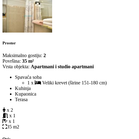
Prostor
Maksimalno gostiju:
2
Površina:
35 m²
Vrsta objekta:
Apartmani i studio apartmani
Spavaća soba
1 x
Veliki krevet (širine 151-180 cm)
Kuhinja
Kupaonica
Terasa
x 2
x 1
x 1
35 m2
Opis