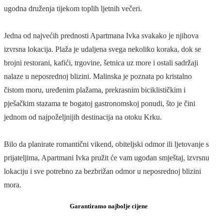
ugodna druženja tijekom toplih ljetnih večeri.
Jedna od najvećih prednosti Apartmana Ivka svakako je njihova
izvrsna lokacija. Plaža je udaljena svega nekoliko koraka, dok se
brojni restorani, kafići, trgovine, šetnica uz more i ostali sadržaji
nalaze u neposrednoj blizini. Malinska je poznata po kristalno
čistom moru, uređenim plažama, prekrasnim biciklističkim i
pješačkim stazama te bogatoj gastronomskoj ponudi, što je čini
jednom od najpoželjnijih destinacija na otoku Krku.
Bilo da planirate romantični vikend, obiteljski odmor ili ljetovanje s
prijateljima, Apartmani Ivka pružit će vam ugodan smještaj, izvrsnu
lokaciju i sve potrebno za bezbrižan odmor u neposrednoj blizini
mora.
Garantiramo najbolje cijene