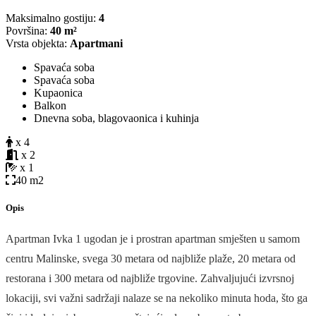
Maksimalno gostiju:
4
Površina:
40 m²
Vrsta objekta:
Apartmani
Spavaća soba
Spavaća soba
Kupaonica
Balkon
Dnevna soba, blagovaonica i kuhinja
x 4
x 2
x 1
40 m2
Opis
Apartman Ivka 1 ugodan je i prostran apartman smješten u samom
centru Malinske, svega 30 metara od najbliže plaže, 20 metara od
restorana i 300 metara od najbliže trgovine. Zahvaljujući izvrsnoj
lokaciji, svi važni sadržaji nalaze se na nekoliko minuta hoda, što ga