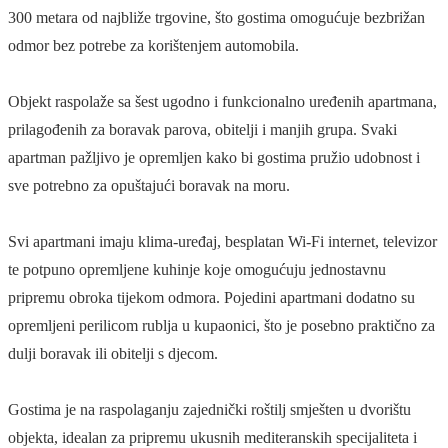
300 metara od najbliže trgovine, što gostima omogućuje bezbrižan
odmor bez potrebe za korištenjem automobila.
Objekt raspolaže sa šest ugodno i funkcionalno uređenih apartmana,
prilagođenih za boravak parova, obitelji i manjih grupa. Svaki
apartman pažljivo je opremljen kako bi gostima pružio udobnost i
sve potrebno za opuštajući boravak na moru.
Svi apartmani imaju klima-uređaj, besplatan Wi-Fi internet, televizor
te potpuno opremljene kuhinje koje omogućuju jednostavnu
pripremu obroka tijekom odmora. Pojedini apartmani dodatno su
opremljeni perilicom rublja u kupaonici, što je posebno praktično za
dulji boravak ili obitelji s djecom.
Gostima je na raspolaganju zajednički roštilj smješten u dvorištu
objekta, idealan za pripremu ukusnih mediteranskih specijaliteta i