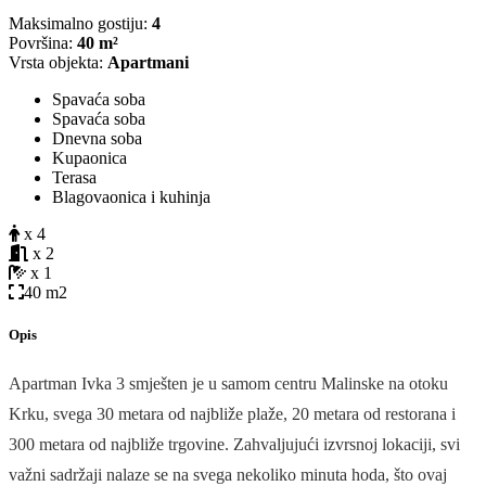
Maksimalno gostiju:
4
Površina:
40 m²
Vrsta objekta:
Apartmani
Spavaća soba
Spavaća soba
Dnevna soba
Kupaonica
Terasa
Blagovaonica i kuhinja
x 4
x 2
x 1
40 m2
Opis
Apartman Ivka 3 smješten je u samom centru Malinske na otoku
Krku, svega 30 metara od najbliže plaže, 20 metara od restorana i
300 metara od najbliže trgovine. Zahvaljujući izvrsnoj lokaciji, svi
važni sadržaji nalaze se na svega nekoliko minuta hoda, što ovaj