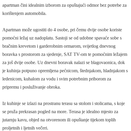
apartman čini idealnim izborom za opuštajući odmor bez potrebe za
korištenjem automobila.
Apartman može ugostiti do 4 osobe, pri čemu dvije osobe koriste
pomoćni ležaj uz nadoplatu. Sastoji se od udobne spavaće sobe s
bračnim krevetom i garderobnim ormarom, svijetlog dnevnog
boravka s prostorom za sjedenje, SAT TV-om te pomoćnim ležajem
za još dvije osobe. Uz dnevni boravak nalazi se blagovaonica, dok
je kuhinja potpuno opremljena pećnicom, štednjakom, hladnjakom s
ledenicom, kuhalom za vodu i svim potrebnim priborom za
pripremu i posluživanje obroka.
Iz kuhinje se izlazi na prostranu terasu sa stolom i stolicama, s koje
se pruža prekrasan pogled na more. Terasa je idealno mjesto za
jutarnju kavu, objed na otvorenom ili opuštanje tijekom toplih
proljetnih i ljetnih večeri.