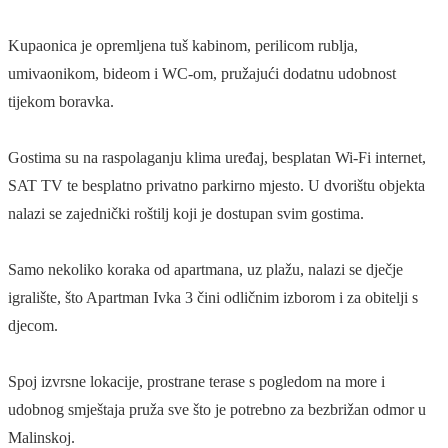
Kupaonica je opremljena tuš kabinom, perilicom rublja,
umivaonikom, bideom i WC-om, pružajući dodatnu udobnost
tijekom boravka.
Gostima su na raspolaganju klima uređaj, besplatan Wi-Fi internet,
SAT TV te besplatno privatno parkirno mjesto. U dvorištu objekta
nalazi se zajednički roštilj koji je dostupan svim gostima.
Samo nekoliko koraka od apartmana, uz plažu, nalazi se dječje
igralište, što Apartman Ivka 3 čini odličnim izborom i za obitelji s
djecom.
Spoj izvrsne lokacije, prostrane terase s pogledom na more i
udobnog smještaja pruža sve što je potrebno za bezbrižan odmor u
Malinskoj.