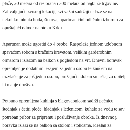
plaže, 20 metara od restorana i 300 metara od najbliže trgovine.
Zahvaljujući izvrsnoj lokaciji, svi važni sadržaji nalaze se na
nekoliko minuta hoda, što ovaj apartman čini odličnim izborom za
opuštajući odmor na otoku Krku.
Apartman može ugostiti do 4 osobe. Raspolaže jednom udobnom
spavaćom sobom s bračnim krevetom, velikim garderobnim
ormarom i izlazom na balkon s pogledom na vrt. Dnevni boravak
opremljen je dodatnim ležajem za jednu osobu te kaučem na
razvlačenje za još jednu osobu, pružajući udoban smještaj za obitelj
ili manje društvo.
Potpuno opremljena kuhinja s blagovaonicom sadrži pećnicu,
štednjak s četiri ploče, hladnjak s ledenicom, kuhalo za vodu te sav
potreban pribor za pripremu i posluživanje obroka. Iz dnevnog
boravka izlazi se na balkon sa stolom i stolicama, idealan za