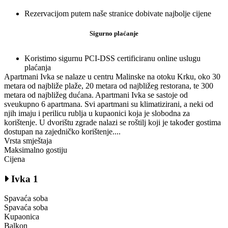
Rezervacijom putem naše stranice dobivate najbolje cijene
Sigurno plaćanje
Koristimo sigurnu PCI-DSS certificiranu online uslugu
plaćanja
Apartmani Ivka se nalaze u centru Malinske na otoku Krku, oko 30
metara od najbliže plaže, 20 metara od najbližeg restorana, te 300
metara od najbližeg dućana. Apartmani Ivka se sastoje od
sveukupno 6 apartmana. Svi apartmani su klimatizirani, a neki od
njih imaju i perilicu rublja u kupaonici koja je slobodna za
korištenje. U dvorištu zgrade nalazi se roštilj koji je također gostima
dostupan na zajedničko korištenje....
Vrsta smještaja
Maksimalno gostiju
Cijena
Ivka 1
Spavaća soba
Spavaća soba
Kupaonica
Balkon