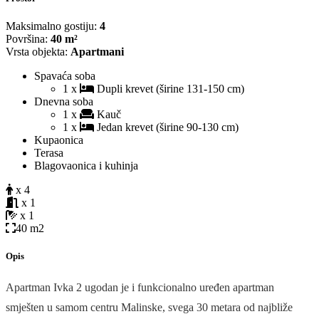
Maksimalno gostiju:
4
Površina:
40 m²
Vrsta objekta:
Apartmani
Spavaća soba
1 x
Dupli krevet (širine 131-150 cm)
Dnevna soba
1 x
Kauč
1 x
Jedan krevet (širine 90-130 cm)
Kupaonica
Terasa
Blagovaonica i kuhinja
x 4
x 1
x 1
40 m2
Opis
Apartman Ivka 2 ugodan je i funkcionalno uređen apartman
smješten u samom centru Malinske, svega 30 metara od najbliže