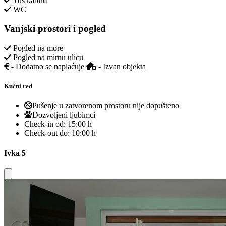
Tuš kabina
WC
Vanjski prostori i pogled
Pogled na more
Pogled na mirnu ulicu
- Dodatno se naplaćuje
- Izvan objekta
Kućni red
Pušenje u zatvorenom prostoru nije dopušteno
Dozvoljeni ljubimci
Check-in od:
15:00 h
Check-out do:
10:00 h
Ivka 5
Close modal