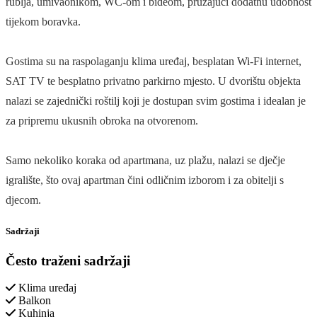
rublja, umivaonikom, WC-om i bideom, pružajući dodatnu udobnost
tijekom boravka.
Gostima su na raspolaganju klima uređaj, besplatan Wi-Fi internet,
SAT TV te besplatno privatno parkirno mjesto. U dvorištu objekta
nalazi se zajednički roštilj koji je dostupan svim gostima i idealan je
za pripremu ukusnih obroka na otvorenom.
Samo nekoliko koraka od apartmana, uz plažu, nalazi se dječje
igralište, što ovaj apartman čini odličnim izborom i za obitelji s
djecom.
Sadržaji
Često traženi sadržaji
Klima uređaj
Balkon
Kuhinja