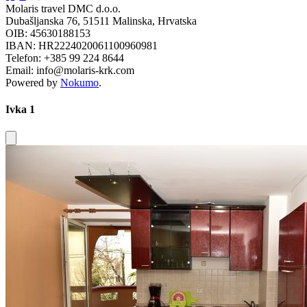
Molaris travel DMC d.o.o.
Dubašljanska 76, 51511 Malinska, Hrvatska
OIB: 45630188153
IBAN: HR2224020061100960981
Telefon: +385 99 224 8644
Email: info@molaris-krk.com
Powered by
Nokumo
.
Ivka 1
Close modal