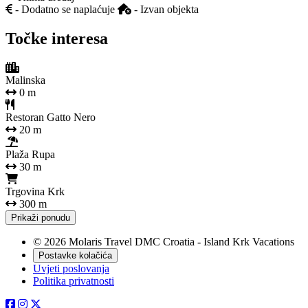
- Dodatno se naplaćuje
- Izvan objekta
Točke interesa
Malinska
0 m
Restoran Gatto Nero
20 m
Plaža Rupa
30 m
Trgovina Krk
300 m
Prikaži ponudu
© 2026 Molaris Travel DMC Croatia - Island Krk Vacations
Postavke kolačića
Uvjeti poslovanja
Politika privatnosti