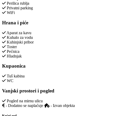
Perilica rublja
Privatni parking
WiFi
Hrana i piće
Aparat za kavu
Kuhalo za vodu
Kuhinjski pribor
Toster
Pećnica
Hladnjak
Kupaonica
Tuš kabina
WC
Vanjski prostori i pogled
Pogled na mirnu ulicu
- Dodatno se naplaćuje
- Izvan objekta
Kućni red