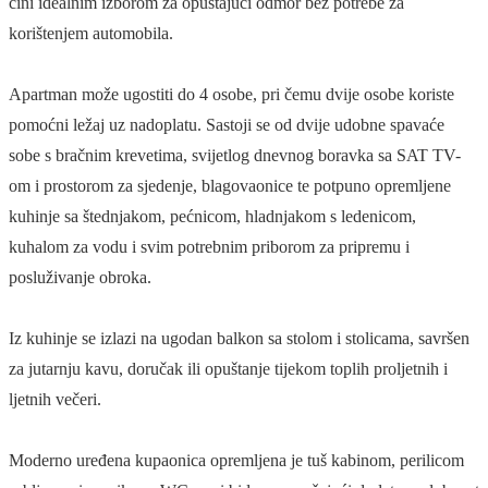
čini idealnim izborom za opuštajući odmor bez potrebe za
korištenjem automobila.
Apartman može ugostiti do 4 osobe, pri čemu dvije osobe koriste
pomoćni ležaj uz nadoplatu. Sastoji se od dvije udobne spavaće
sobe s bračnim krevetima, svijetlog dnevnog boravka sa SAT TV-
om i prostorom za sjedenje, blagovaonice te potpuno opremljene
kuhinje sa štednjakom, pećnicom, hladnjakom s ledenicom,
kuhalom za vodu i svim potrebnim priborom za pripremu i
posluživanje obroka.
Iz kuhinje se izlazi na ugodan balkon sa stolom i stolicama, savršen
za jutarnju kavu, doručak ili opuštanje tijekom toplih proljetnih i
ljetnih večeri.
Moderno uređena kupaonica opremljena je tuš kabinom, perilicom