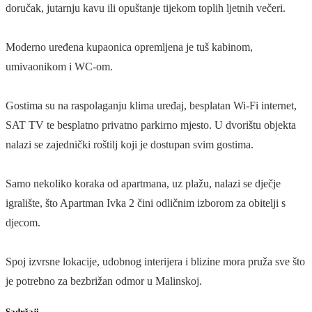
doručak, jutarnju kavu ili opuštanje tijekom toplih ljetnih večeri.
Moderno uređena kupaonica opremljena je tuš kabinom,
umivaonikom i WC-om.
Gostima su na raspolaganju klima uređaj, besplatan Wi-Fi internet,
SAT TV te besplatno privatno parkirno mjesto. U dvorištu objekta
nalazi se zajednički roštilj koji je dostupan svim gostima.
Samo nekoliko koraka od apartmana, uz plažu, nalazi se dječje
igralište, što Apartman Ivka 2 čini odličnim izborom za obitelji s
djecom.
Spoj izvrsne lokacije, udobnog interijera i blizine mora pruža sve što
je potrebno za bezbrižan odmor u Malinskoj.
Sadržaji