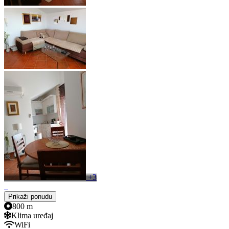
+3
Prikaži ponudu
800 m
Klima uređaj
WiFi