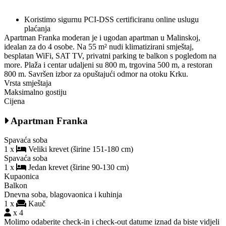
Koristimo sigurnu PCI-DSS certificiranu online uslugu
plaćanja
Apartman Franka moderan je i ugodan apartman u Malinskoj,
idealan za do 4 osobe. Na 55 m² nudi klimatizirani smještaj,
besplatan WiFi, SAT TV, privatni parking te balkon s pogledom na
more. Plaža i centar udaljeni su 800 m, trgovina 500 m, a restoran
800 m. Savršen izbor za opuštajući odmor na otoku Krku.
Vrsta smještaja
Maksimalno gostiju
Cijena
Apartman Franka
Spavaća soba
1 x
Veliki krevet (širine 151-180 cm)
Spavaća soba
1 x
Jedan krevet (širine 90-130 cm)
Kupaonica
Balkon
Dnevna soba, blagovaonica i kuhinja
1 x
Kauč
x 4
Molimo odaberite check-in i check-out datume iznad da biste vidjeli