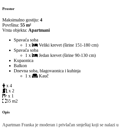
Prostor
Maksimalno gostiju:
4
Površina:
55 m²
Vrsta objekta:
Apartmani
Spavaća soba
1 x
Veliki krevet (širine 151-180 cm)
Spavaća soba
1 x
Jedan krevet (širine 90-130 cm)
Kupaonica
Balkon
Dnevna soba, blagovaonica i kuhinja
1 x
Kauč
x 4
x 2
x 1
55 m2
Opis
Apartman Franka je moderan i privlačan smještaj koji se nalazi u