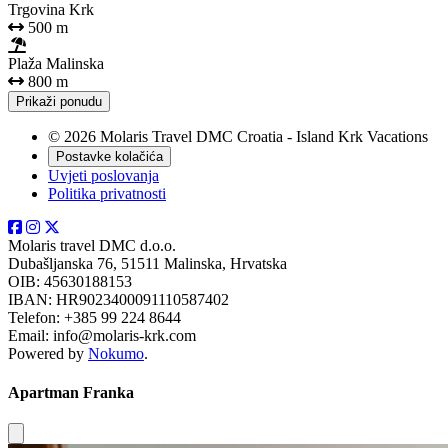
Trgovina Krk
500 m
Plaža Malinska
800 m
Prikaži ponudu
© 2026 Molaris Travel DMC Croatia - Island Krk Vacations
Postavke kolačića
Uvjeti poslovanja
Politika privatnosti
Molaris travel DMC d.o.o.
Dubašljanska 76, 51511 Malinska, Hrvatska
OIB: 45630188153
IBAN: HR9023400091110587402
Telefon: +385 99 224 8644
Email: info@molaris-krk.com
Powered by
Nokumo
.
Apartman Franka
Close modal