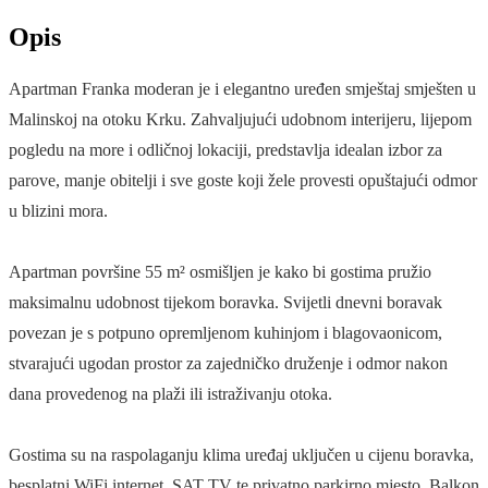
Opis
Apartman Franka moderan je i elegantno uređen smještaj smješten u
Malinskoj na otoku Krku. Zahvaljujući udobnom interijeru, lijepom
pogledu na more i odličnoj lokaciji, predstavlja idealan izbor za
parove, manje obitelji i sve goste koji žele provesti opuštajući odmor
u blizini mora.
Apartman površine 55 m² osmišljen je kako bi gostima pružio
maksimalnu udobnost tijekom boravka. Svijetli dnevni boravak
povezan je s potpuno opremljenom kuhinjom i blagovaonicom,
stvarajući ugodan prostor za zajedničko druženje i odmor nakon
dana provedenog na plaži ili istraživanju otoka.
Gostima su na raspolaganju klima uređaj uključen u cijenu boravka,
besplatni WiFi internet, SAT TV te privatno parkirno mjesto. Balkon