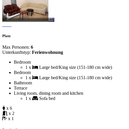
+9
Platz
Max Personen:
6
Unterkunftstyp:
Ferienwohnung
Bedroom
1 x
Large bed/King size (151-180 cm wide)
Bedroom
1 x
Large bed/King size (151-180 cm wide)
Bathroom
Terrace
Living room, dining room and kitchen
1 x
Sofa bed
x 6
x 2
x 1