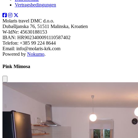
Vertragsbedingungen
Molaris travel DMC d.o.o.
Dubašljanska 76, 51511 Malinska, Kroatien
W-IdNr: 45630188153
IBAN: HR9023400091110587402
Telefon: +385 99 224 8644
Email: info@molaris-krk.com
Powered by
Nokumo
.
Pink Mimosa
Close modal