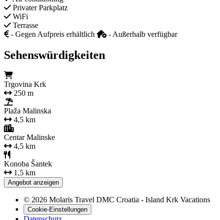
Privater Parkplatz
WiFi
Terrasse
- Gegen Aufpreis erhältlich
- Außerhalb verfügbar
Sehenswürdigkeiten
Trgovina Krk
250 m
Plaža Malinska
4,5 km
Centar Malinske
4,5 km
Konoba Šantek
1,5 km
Angebot anzeigen
© 2026 Molaris Travel DMC Croatia - Island Krk Vacations
Cookie-Einstellungen
Datenschutz