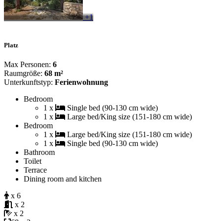
+1
Platz
Max Personen:
6
Raumgröße:
68 m²
Unterkunftstyp:
Ferienwohnung
Bedroom
1 x
Single bed (90-130 cm wide)
1 x
Large bed/King size (151-180 cm wide)
Bedroom
1 x
Large bed/King size (151-180 cm wide)
1 x
Single bed (90-130 cm wide)
Bathroom
Toilet
Terrace
Dining room and kitchen
x 6
x 2
x 2