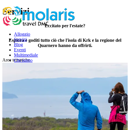
Servizi
Eccitato per l'estate?
Alloggio
Servizi
Esplora e goditi tutto ciò che l'isola di Krk e la regione del
Blog
Quarnero hanno da offrirti.
Eventi
Multimediale
Aree tematiche
Chi siamo
Contatto
IT
HR
EN
DE
IT