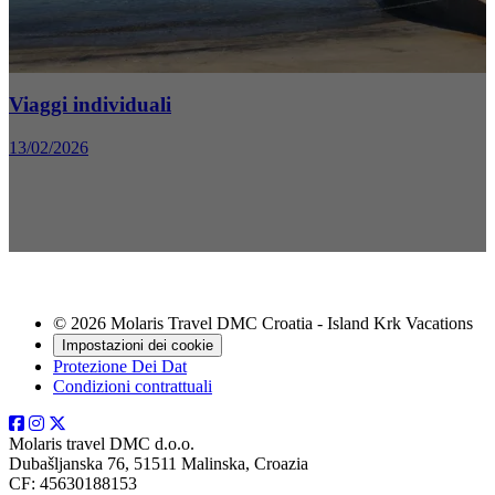
Gruppi/organizzazione incentive
13/02/2026
© 2026 Molaris Travel DMC Croatia - Island Krk Vacations
Impostazioni dei cookie
Protezione Dei Dat
Condizioni contrattuali
Molaris travel DMC d.o.o.
Dubašljanska 76, 51511 Malinska, Croazia
CF: 45630188153